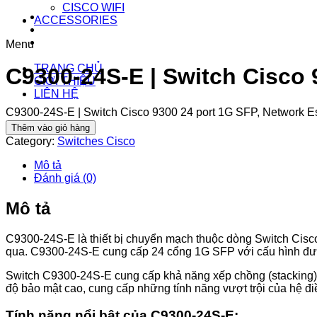
CISCO WIFI
ACCESSORIES
Menu
TRANG CHỦ
C9300-24S-E | Switch Cisco 
GIỚI THIỆU
LIÊN HỆ
C9300-24S-E | Switch Cisco 9300 24 port 1G SFP, Network E
Thêm vào giỏ hàng
Category:
Switches Cisco
Mô tả
Đánh giá (0)
Mô tả
C9300-24S-E là thiết bị chuyển mạch thuộc dòng Switch Cisco
qua. C9300-24S-E cung cấp 24 cổng 1G SFP với cấu hình đườn
Switch C9300-24S-E cung cấp khả năng xếp chồng (stacking)
độ bảo mật cao, cung cấp những tính năng vượt trội của hệ đi
Tính năng nổi bật của C9300-24S-E: