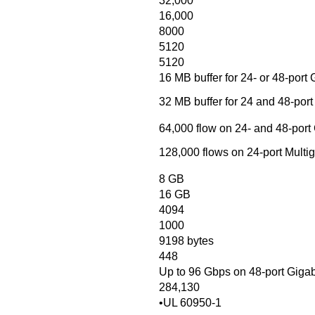
32,000
16,000
8000
5120
5120
16 MB buffer for 24- or 48-port
32 MB buffer for 24 and 48-port 
64,000 flow on 24- and 48-port
128,000 flows on 24-port Multig
8 GB
16 GB
4094
1000
9198 bytes
448
Up to 96 Gbps on 48-port Gigab
284,130
•UL 60950-1