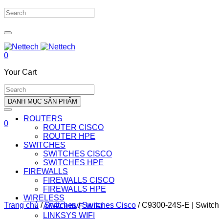
0
Your Cart
DANH MỤC SẢN PHẨM
ROUTERS
0
ROUTER CISCO
ROUTER HPE
SWITCHES
SWITCHES CISCO
SWITCHES HPE
FIREWALLS
FIREWALLS CISCO
FIREWALLS HPE
WIRELESS
Trang chủ
/
Switches
/
Switches Cisco
/
C9300-24S-E | Switch
AEROHIVE WIFI
LINKSYS WIFI