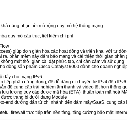
ao khả năng phục hồi mở rộng quy mô hệ thống mạng
a quy mô cấu trúc, tiết kiệm chi phí
tFlow
ess) giúp dơn giản hóa các hoạt động và triển khai với tự độ
i ra, phần mềm này đảm bảo mạng và cải thiện thời gian phân
 không mất thời gian cài đặt phức tạp, chỉ cần cắm và sử dụng
o dòng sản phẩm Cisco Catalyst 9000 dành cho doanh nghiệp vớ
độ dây cho mạng IPv6
ển tiếp phần cứng động, để dễ dàng di chuyển từ IPv4 đến IPv6
ẵn để cung cấp trải nghiệm âm thanh và video tốt hơn thông qu
h lưu lượng truy cập được mã hóa (ETA), thuận toán mã hoá 
t được trang bị dưới dạng Module
o-end đường dẫn từ chi nhánh đến đám mây/SaaS, cung cấp hop-
ateful firewall trực tiếp trên nền tảng, tăng cường bảo mật In