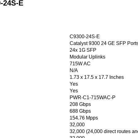
0-24S-E
C9300-24S-E
Catalyst 9300 24 GE SFP Ports
24x 1G SFP
Modular Uplinks
715W AC
N/A
1.73 x 17.5 x 17.7 Inches
Yes
Yes
PWR-C1-715WAC-P
208 Gbps
688 Gbps
154.76 Mpps
32,000
32,000 (24,000 direct routes an