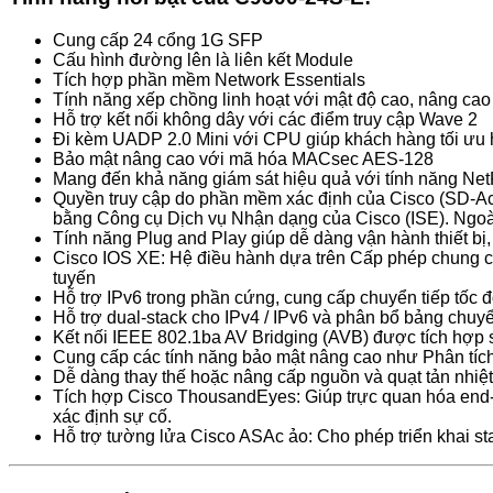
Cung cấp 24 cổng 1G SFP
Cấu hình đường lên là liên kết Module
Tích hợp phần mềm Network Essentials
Tính năng xếp chồng linh hoạt với mật độ cao, nâng c
Hỗ trợ kết nối không dây với các điểm truy cập Wave 2
Đi kèm UADP 2.0 Mini với CPU giúp khách hàng tối ưu hó
Bảo mật nâng cao với mã hóa MACsec AES-128
Mang đến khả năng giám sát hiệu quả với tính năng Ne
Quyền truy cập do phần mềm xác định của Cisco (SD-Acc
bằng Công cụ Dịch vụ Nhận dạng của Cisco (ISE). Ngoà
Tính năng Plug and Play giúp dễ dàng vận hành thiết bị,
Cisco IOS XE: Hệ điều hành dựa trên Cấp phép chung ch
tuyến
Hỗ trợ IPv6 trong phần cứng, cung cấp chuyển tiếp tốc 
Hỗ trợ dual-stack cho IPv4 / IPv6 và phân bổ bảng chuy
Kết nối IEEE 802.1ba AV Bridging (AVB) được tích hợp s
Cung cấp các tính năng bảo mật nâng cao như Phân tíc
Dễ dàng thay thế hoặc nâng cấp nguồn và quạt tản nhiệ
Tích hợp Cisco ThousandEyes: Giúp trực quan hóa end-t
xác định sự cố.
Hỗ trợ tường lửa Cisco ASAc ảo: Cho phép triển khai st