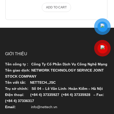
ADD TO CART
GIỚI THIỆU
Tên công ty : Công Ty Cổ Phần Dịch Vụ Công Nghệ Mạng
Tên giao dịch: NETWORK TECHNOLOGY SERVICE JOINT
STOCK COMPANY
Tên viết tắt: NETTECH.,JSC
Trụ sở chính: Số 04 – Lê Văn Linh- Hoàn Kiếm – Hà Nội
Ðiện thoại:
(+84 4) 37335927
(+84 4) 37335928
– Fax:
(+84 4) 37336317
Email:
info@nettech.vn