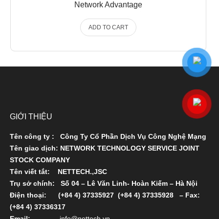
Network Advantage
ADD TO CART
GIỚI THIỆU
Tên công ty : Công Ty Cổ Phần Dịch Vụ Công Nghệ Mạng
Tên giao dịch: NETWORK TECHNOLOGY SERVICE JOINT
STOCK COMPANY
Tên viết tắt: NETTECH.,JSC
Trụ sở chính: Số 04 – Lê Văn Linh- Hoàn Kiếm – Hà Nội
Ðiện thoại:
(+84 4) 37335927
(+84 4) 37335928
– Fax:
(+84 4) 37336317
Email:
info@nettech.vn