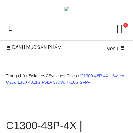
0
DANH MỤC SẢN PHẨM
Menu
Trang chủ
/
Switches
/
Switches Cisco
/
C1300-48P-4X | Switch
Cisco 1300 48x1G PoE+ 370W, 4x10G SFP+
C1300-48P-4X |