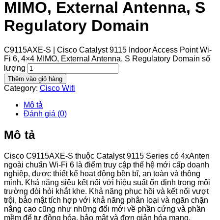
MIMO, External Antenna, S
Regulatory Domain
C9115AXE-S | Cisco Catalyst 9115 Indoor Access Point Wi-
Fi 6, 4×4 MIMO, External Antenna, S Regulatory Domain số
lượng
Thêm vào giỏ hàng
Category:
Cisco Wifi
Mô tả
Đánh giá (0)
Mô tả
Cisco C9115AXE-S thuộc Catalyst 9115 Series có 4xAnten
ngoài chuẩn Wi-Fi 6 là điểm truy cập thế hệ mới cấp doanh
nghiệp, được thiết kế hoạt động bền bĩ, an toàn và thông
minh. Khả năng siêu kết nối với hiệu suất ổn định trong môi
trường đòi hỏi khắt khe. Khả năng phục hồi và kết nối vượt
trội, bảo mật tích hợp với khả năng phân loại và ngăn chặn
nâng cao cũng như những đổi mới về phần cứng và phần
mềm để tự động hóa, bảo mật và đơn giản hóa mạng.