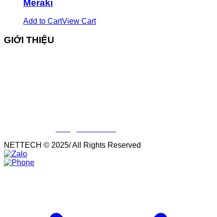
Meraki
Add to Cart
View Cart
GIỚI THIỆU
Tên công ty : Công Ty Cổ Phần Dịch Vụ Công Nghệ
Mạng
Tên giao dịch: NETWORK TECHNOLOGY SERVICE
JOINT STOCK COMPANY
Tên viết tắt: NETTECH.,JSC
Trụ sở chính: Số 04 – Lê Văn Linh- Hoàn Kiếm – Hà Nội
Ðiện thoại:
(+84 4) 37335927
(+84 4) 37335928
– Fax:
(+84 4) 37336317
Email:
info@nettech.vn
NETTECH © 2025/ All Rights Reserved