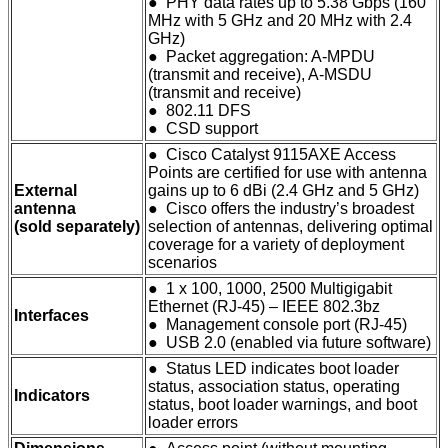
● PHY data rates up to 5.38 Gbps (160
MHz with 5 GHz and 20 MHz with 2.4
GHz)
● Packet aggregation: A-MPDU
(transmit and receive), A-MSDU
(transmit and receive)
● 802.11 DFS
● CSD support
● Cisco Catalyst 9115AXE Access
Points are certified for use with antenna
External
gains up to 6 dBi (2.4 GHz and 5 GHz)
antenna
● Cisco offers the industry’s broadest
(sold separately)
selection of antennas, delivering optimal
coverage for a variety of deployment
scenarios
● 1 x 100, 1000, 2500 Multigigabit
Ethernet (RJ-45) – IEEE 802.3bz
Interfaces
● Management console port (RJ-45)
● USB 2.0 (enabled via future software)
● Status LED indicates boot loader
status, association status, operating
Indicators
status, boot loader warnings, and boot
loader errors