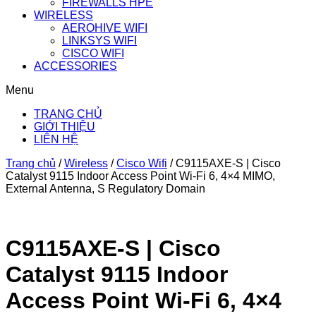
FIREWALLS HPE
WIRELESS
AEROHIVE WIFI
LINKSYS WIFI
CISCO WIFI
ACCESSORIES
Menu
TRANG CHỦ
GIỚI THIỆU
LIÊN HỆ
Trang chủ
/
Wireless
/
Cisco Wifi
/
C9115AXE-S | Cisco
Catalyst 9115 Indoor Access Point Wi-Fi 6, 4×4 MIMO,
External Antenna, S Regulatory Domain
C9115AXE-S | Cisco
Catalyst 9115 Indoor
Access Point Wi-Fi 6, 4×4