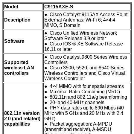
Model
C9115AXE-S
● Cisco Catalyst 9115AX Access Point,
Description
External Antennas; Wi-Fi 6; 4×4:4
MIMO, S Domain
● Cisco Unified Wireless Network
Software Release 8.9 or later
Software
● Cisco IOS ® XE Software Release
16.11 or later
● Cisco Catalyst 9800 Series Wireless
Supported
Controllers
wireless LAN
● Cisco 3500, 5520, and 8540 Series
controllers
Wireless Controllers and Cisco Virtual
Wireless Controller
● 4×4 MIMO with four spatial streams
● Maximal Ratio Combining (MRC)
● 802.11n and 802.11a/g beamforming
● 20- and 40-MHz channels
● PHY data rates up to 890 Mbps (40
802.11n version
MHz with 5 GHz and 20 MHz with 2.4
2.0 (and related)
GHz)
capabilities
● Packet aggregation: A-MPDU
(transmit and receive), A-MSDU