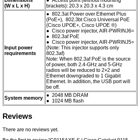
Dimensions
● Access point (without mounting
(W x L x H)
brackets): 20.3 x 20.3 x 4.3 cm
● 802.3at Power over Ethernet Plus
(PoE+), 802.3bt Cisco Universal PoE
(Cisco UPOE+, Cisco UPOE ®)
● Cisco power injector, AIR-PWRINJ6=
● 802.3af PoE
● Cisco power injector, AIR-PWRINJ5=
Input power
(Note: This injector supports only
requirements
802.3af)
Note: When 802.3af PoE is the source
of power, both 2.4-GHz and 5-GHz
radios will be reduced to 2×2 and
Ethernet downgraded to 1 Gigabit
Ethernet. In addition, the USB port will
be off.
● 2048 MB DRAM
System memory
● 1024 MB flash
Reviews
There are no reviews yet.