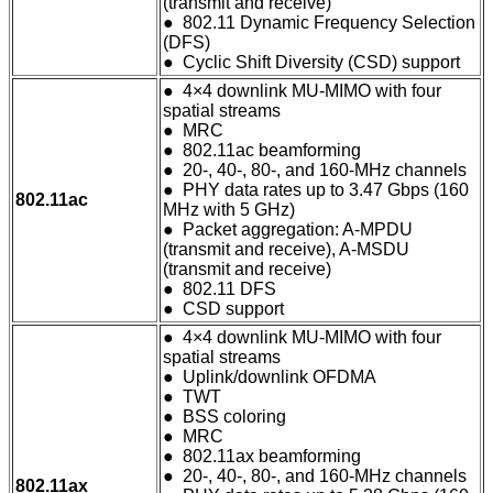
(transmit and receive)
● 802.11 Dynamic Frequency Selection
(DFS)
● Cyclic Shift Diversity (CSD) support
● 4×4 downlink MU-MIMO with four
spatial streams
● MRC
● 802.11ac beamforming
● 20-, 40-, 80-, and 160-MHz channels
● PHY data rates up to 3.47 Gbps (160
802.11ac
MHz with 5 GHz)
● Packet aggregation: A-MPDU
(transmit and receive), A-MSDU
(transmit and receive)
● 802.11 DFS
● CSD support
● 4×4 downlink MU-MIMO with four
spatial streams
● Uplink/downlink OFDMA
● TWT
● BSS coloring
● MRC
● 802.11ax beamforming
● 20-, 40-, 80-, and 160-MHz channels
802.11ax