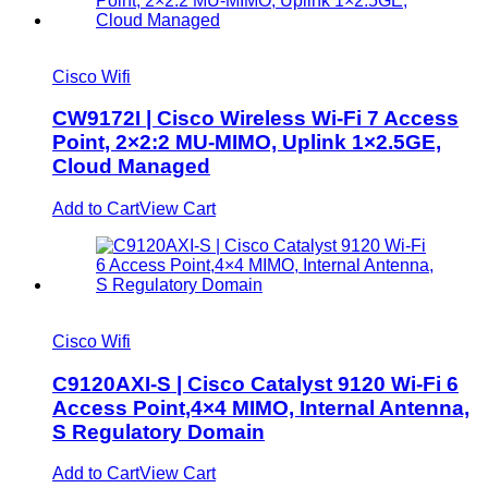
Cisco Wifi
CW9172I | Cisco Wireless Wi-Fi 7 Access
Point, 2×2:2 MU-MIMO, Uplink 1×2.5GE,
Cloud Managed
Add to Cart
View Cart
Cisco Wifi
C9120AXI-S | Cisco Catalyst 9120 Wi-Fi 6
Access Point,4×4 MIMO, Internal Antenna,
S Regulatory Domain
Add to Cart
View Cart