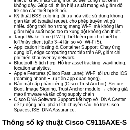
thiết bị khác nhau cùng một lúc trên cùng một kênh
không dây. Giúp cải thiện hiệu suất mạng và giảm độ
trễ cho các thiết bị kết nối.
Kỹ thuật BSS coloring tối ưu hóa việc sử dụng không
gian tần số (spatial reuse), cho phép truyền và gửi
nhiều đồng thời hơn trong mạng Wi-Fi mà không làm
giảm hiệu suất hoặc tạo ra xung đột không cần thiết.
Target Wake Time (TWT): Tiết kiệm pin cho thiết bị
IoT/máy client (gấp 3–4 lần so với Wi-Fi 5).
Application Hosting & Container Support: Chạy ứng
dụng IoT, edge computing trực tiếp trên AP, giảm chi
phí triển khai overlay network.
Bluetooth 5 tích hợp: Hỗ trợ asset tracking, wayfinding,
location analytics.
Apple Features (Cisco Fast Lane): Wi-Fi tối ưu cho iOS
(roaming nhanh + ưu tiên app quan trọng).
Bảo mật cấp phần cứng (Cisco Trust Anchor): Secure
Boot, Image Signing, Trust Anchor module → chống giả
mạo firmware và tấn công supply chain
Cisco DNA Software Support: kết hợp với DNA Center
để tự động hóa, phân tích chuyên sâu, hỗ trợ Cisco
Spaces, ISE, DNA Assurance.
Thông số kỹ thuật Cisco C9115AXE-S