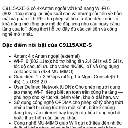
C9115AXE-S có 4xAnten ngoài với khả năng Wi-Fi 6
(802.11ax) mang lại hiệu suất cao và những cải tiến về bảo
mật và phân tích RF, cho phép số hóa từ đầu đến cuối, có
khả năng mở rộng quy mô để đáp ứng nhu cầu ngày càng
tăng của IoT đồng thời hỗ trợ đầy đủ các cải tiến và công
nghệ mới nhất.
Đặc điểm nổi bật của C9115AXE-S
Anten: 4 x Anten ngoài (external)
Wi-Fi 6 (802.11ax): hỗ trợ băng tần 2.4 GHz và 5 GHz,
tốc độ cao, tối ưu cho video 4K/8K, IoT và ứng dụng
collaboration (4×4 MU-MIMO).
Giao diện: 1 x 2,5Gbps mGig, 1 x Mgmt Console(RJ-
45), 1 x USB 2.0
User Defined Network (UDN): Cho phép người dùng
tạo mạng Wi-Fi riêng biệt an toàn trên cùng hạ tầng —
phù hợp cho ký túc xá, bệnh viện, khu ở dài hạn, v.v.
Sử dụng công nghệ OFDMA cho phép xử lý đồng thời
nhiều thiết bị cùng lúc trên một kênh, bất kể chúng
đang truy cập internet hay truyền dự liệu trong nội bộ
hoặc thực hiện các tác vụ khác.
Công nghệ MU-MIMO giúp Wifi gửi dữ liệu đến nhiều