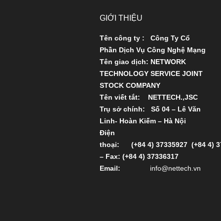
GIỚI THIỆU
Tên công ty : Công Ty Cổ
Phần Dịch Vụ Công Nghệ Mạng
Tên giao dịch: NETWORK
TECHNOLOGY SERVICE JOINT
STOCK COMPANY
Tên viết tắt: NETTECH.,JSC
Trụ sở chính: Số 04 – Lê Văn
Linh- Hoàn Kiếm – Hà Nội
Ðiện
thoại:
(+84 4) 37335927
(+84 4) 
– Fax: (+84 4) 37336317
Email:
info@nettech.vn